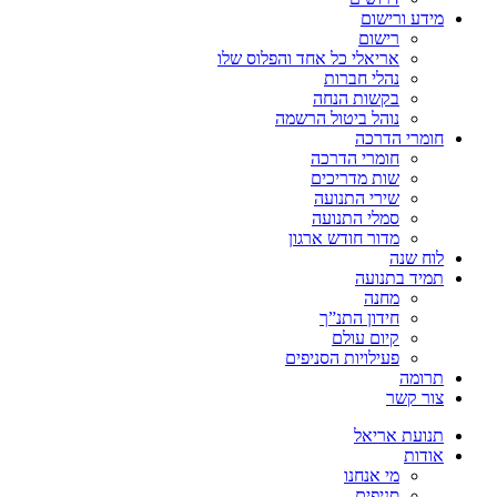
מידע ורישום
רישום
אריאלי כל אחד והפלוס שלו
נהלי חברות
בקשות הנחה
נוהל ביטול הרשמה
חומרי הדרכה
חומרי הדרכה
שות מדריכים
שירי התנועה
סמלי התנועה
מדור חודש ארגון
לוח שנה
תמיד בתנועה
מחנה
חידון התנ”ך
קיום עולם
פעילויות הסניפים
תרומה
צור קשר
תנועת אריאל
אודות
מי אנחנו
סניפים