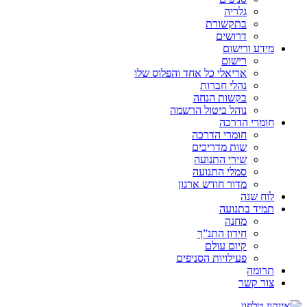
גלריה
בתקשורת
דרושים
מידע ורישום
רישום
אריאלי כל אחד והפלוס שלו
נהלי חברות
בקשות הנחה
נוהל ביטול הרשמה
חומרי הדרכה
חומרי הדרכה
שות מדריכים
שירי התנועה
סמלי התנועה
מדור חודש ארגון
לוח שנה
תמיד בתנועה
מחנה
חידון התנ”ך
קיום עולם
פעילויות הסניפים
תרומה
צור קשר