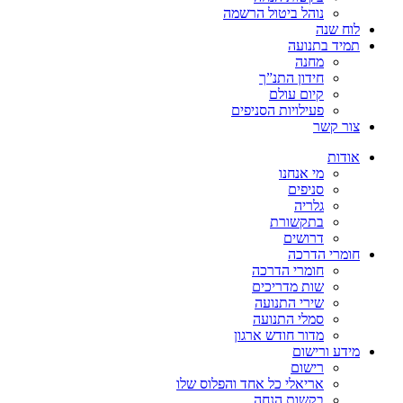
נוהל ביטול הרשמה
לוח שנה
תמיד בתנועה
מחנה
חידון התנ”ך
קיום עולם
פעילויות הסניפים
צור קשר
אודות
מי אנחנו
סניפים
גלריה
בתקשורת
דרושים
חומרי הדרכה
חומרי הדרכה
שות מדריכים
שירי התנועה
סמלי התנועה
מדור חודש ארגון
מידע ורישום
רישום
אריאלי כל אחד והפלוס שלו
בקשות הנחה