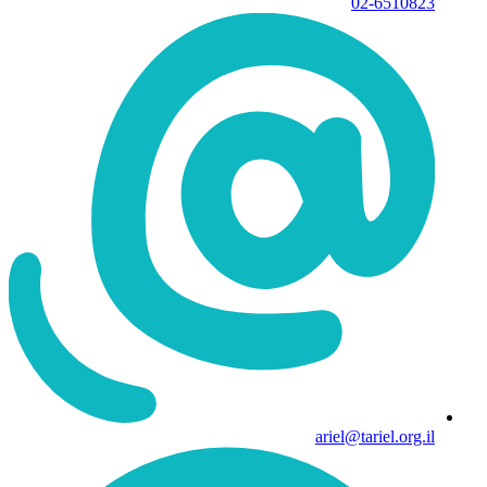
02-6510823
ariel@tariel.org.il