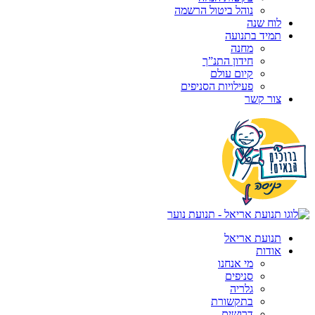
נוהל ביטול הרשמה
לוח שנה
תמיד בתנועה
מחנה
חידון התנ”ך
קיום עולם
פעילויות הסניפים
צור קשר
תנועת אריאל
אודות
מי אנחנו
סניפים
גלריה
בתקשורת
דרושים