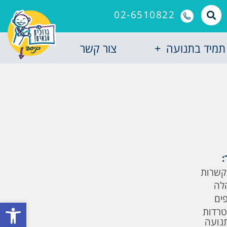
02-6510822
תמיד בתנועה
צור קשר
:
קשרות
לה
פים
פתח סרגל
טרדות
תנועה