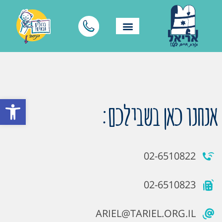
פתח סרגל
אנחנו כאן בשבילכם:
02-6510822
02-6510823
ARIEL@TARIEL.ORG.IL