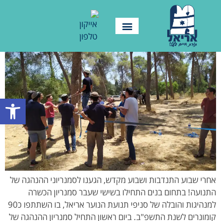
פתח סרגל
אחרי שבוע התנדבות ושבוע מקדש, הגענו לסמנריוני ההנהגה של
התנועה! בתחום בנים התחילו בשישי שעבר סמנריון הכשרה
למנהיגות והובלה של סניפי תנועת הנוער אריאל, בו השתתפו כ90
קומונרים לשנת התשפ"ב. ביום ראשון התחיל סמנריון ההנהגה של