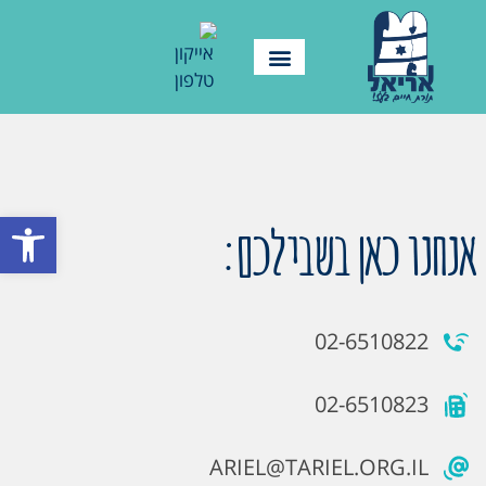
פתח סרגל
אנחנו כאן בשבילכם:
02-6510822
02-6510823
ARIEL@TARIEL.ORG.IL