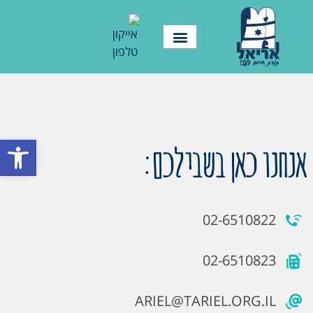
פתח סרגל
אנחנו כאן בשבילכם:
02-6510822
02-6510823
ARIEL@TARIEL.ORG.IL