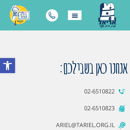
פתח סרגל
אנחנו כאן בשבילכם:
02-6510822
02-6510823
ARIEL@TARIEL.ORG.IL