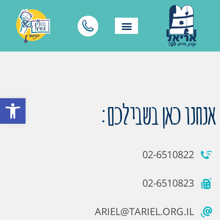
פתח סרגל
אנחנו כאן בשבילכם:
02-6510822
02-6510823
ARIEL@TARIEL.ORG.IL