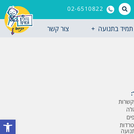
02-6510822
תמיד בתנועה
צור קשר
:
קשרות
לה
פים
פתח סרגל
טרדות
תנועה