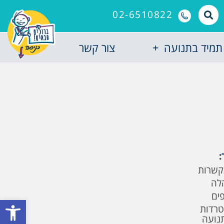
02-6510822
תמיד בתנועה
צור קשר
:
קשרות
לה
פים
פתח סרגל
טרדות
תנועה