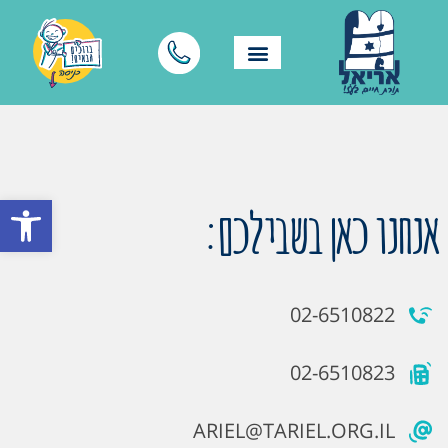
פתח סרגל
אנחנו כאן בשבילכם:
02-6510822
02-6510823
ARIEL@TARIEL.ORG.IL