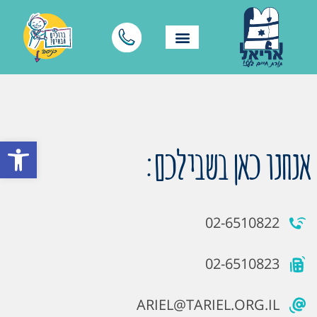
פתח סרגל
אנחנו כאן בשבילכם:
02-6510822
02-6510823
ARIEL@TARIEL.ORG.IL