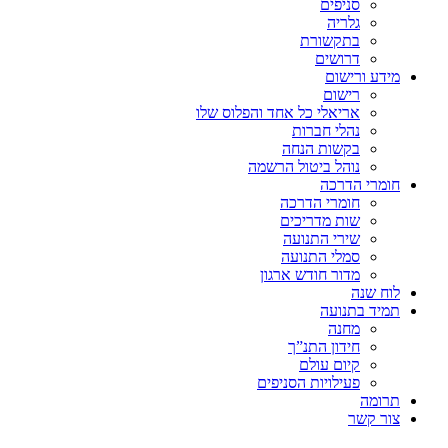
סניפים
גלריה
בתקשורת
דרושים
מידע ורישום
רישום
אריאלי כל אחד והפלוס שלו
נהלי חברות
בקשות הנחה
נוהל ביטול הרשמה
חומרי הדרכה
חומרי הדרכה
שות מדריכים
שירי התנועה
סמלי התנועה
מדור חודש ארגון
לוח שנה
תמיד בתנועה
מחנה
חידון התנ”ך
קיום עולם
פעילויות הסניפים
תרומה
צור קשר