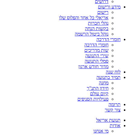
דרושים
מידע ורישום
רישום
אריאלי כל אחד והפלוס שלו
נהלי חברות
בקשות הנחה
נוהל ביטול הרשמה
חומרי הדרכה
חומרי הדרכה
שות מדריכים
שירי התנועה
סמלי התנועה
מדור חודש ארגון
לוח שנה
תמיד בתנועה
מחנה
חידון התנ”ך
קיום עולם
פעילויות הסניפים
תרומה
צור קשר
תנועת אריאל
אודות
מי אנחנו