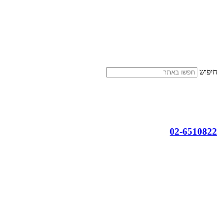
דלג
לתוכן
חיפוש
02-6510822