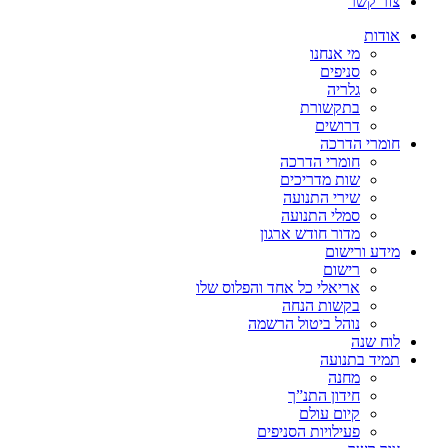
צור קשר
אודות
מי אנחנו
סניפים
גלריה
בתקשורת
דרושים
חומרי הדרכה
חומרי הדרכה
שות מדריכים
שירי התנועה
סמלי התנועה
מדור חודש ארגון
מידע ורישום
רישום
אריאלי כל אחד והפלוס שלו
בקשות הנחה
נוהל ביטול הרשמה
לוח שנה
תמיד בתנועה
מחנה
חידון התנ”ך
קיום עולם
פעילויות הסניפים