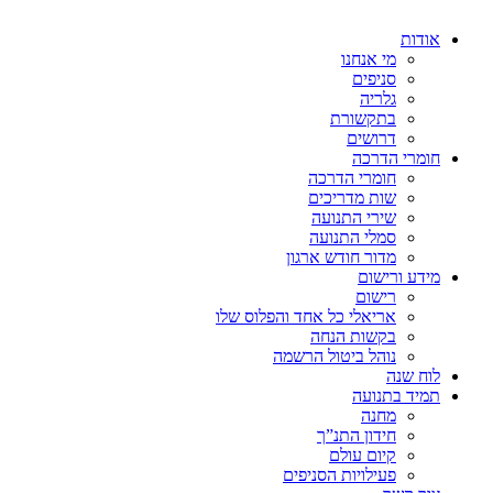
אודות
מי אנחנו
סניפים
גלריה
בתקשורת
דרושים
חומרי הדרכה
חומרי הדרכה
שות מדריכים
שירי התנועה
סמלי התנועה
מדור חודש ארגון
מידע ורישום
רישום
אריאלי כל אחד והפלוס שלו
בקשות הנחה
נוהל ביטול הרשמה
לוח שנה
תמיד בתנועה
מחנה
חידון התנ”ך
קיום עולם
פעילויות הסניפים