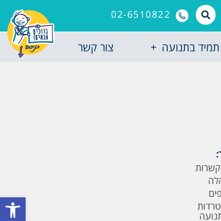
02-6510822
תמיד בתנועה
צור קשר
:
קשרות
לה
פים
פתח סרגל
טרדות
תנועה