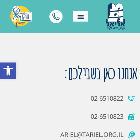
פתח סרגל
אנחנו כאן בשבילכם:
02-6510822
02-6510823
ARIEL@TARIEL.ORG.IL