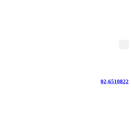
דלג
לתוכן
02-6510822