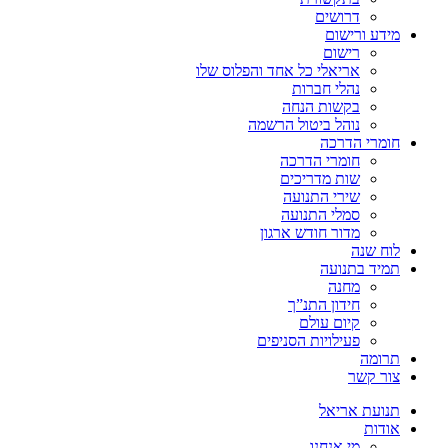
דרושים
מידע ורישום
רישום
אריאלי כל אחד והפלוס שלו
נהלי חברות
בקשות הנחה
נוהל ביטול הרשמה
חומרי הדרכה
חומרי הדרכה
שות מדריכים
שירי התנועה
סמלי התנועה
מדור חודש ארגון
לוח שנה
תמיד בתנועה
מחנה
חידון התנ”ך
קיום עולם
פעילויות הסניפים
תרומה
צור קשר
תנועת אריאל
אודות
מי אנחנו