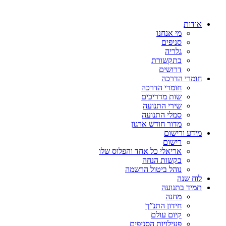
אודות
מי אנחנו
סניפים
גלריה
בתקשורת
דרושים
חומרי הדרכה
חומרי הדרכה
שות מדריכים
שירי התנועה
סמלי התנועה
מדור חודש ארגון
מידע ורישום
רישום
אריאלי כל אחד והפלוס שלו
בקשות הנחה
נוהל ביטול הרשמה
לוח שנה
תמיד בתנועה
מחנה
חידון התנ”ך
קיום עולם
פעילויות הסניפים