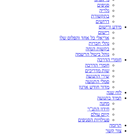
סניפים
גלריה
בתקשורת
דרושים
מידע ורישום
רישום
אריאלי כל אחד והפלוס שלו
נהלי חברות
בקשות הנחה
נוהל ביטול הרשמה
חומרי הדרכה
חומרי הדרכה
שות מדריכים
שירי התנועה
סמלי התנועה
מדור חודש ארגון
לוח שנה
תמיד בתנועה
מחנה
חידון התנ”ך
קיום עולם
פעילויות הסניפים
תרומה
צור קשר