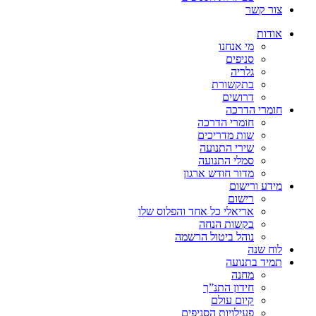
צור קשר
אודות
מי אנחנו
סניפים
גלריה
בתקשורת
דרושים
חומרי הדרכה
חומרי הדרכה
שות מדריכים
שירי התנועה
סמלי התנועה
מדור חודש ארגון
מידע ורישום
רישום
אריאלי כל אחד והפלוס שלו
בקשות הנחה
נוהל ביטול הרשמה
לוח שנה
תמיד בתנועה
מחנה
חידון התנ”ך
קיום עולם
פעילויות הסניפים