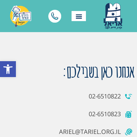
פתח סרגל
אנחנו כאן בשבילכם:
02-6510822
02-6510823
ARIEL@TARIEL.ORG.IL