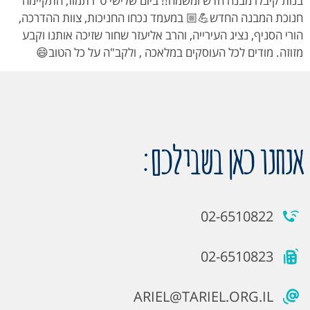
בנות קיבלו מבנה חדש ומשמח!! ביום שלישי ט"ו תמוז, התקיימה
חנוכת המבנה החדש💪🏼 במעמד נכחו החניכות, צוות ההדרכה,
הורי הסניף, נציג העירייה, והרב אליעזר שחור שזיכה אותנו וקבע
מזוזה. מודים לכל העוסקים במלאכה , ולקב"ה על כל הטוב😄
אנחנו כאן בשבילכם:
02-6510822
02-6510823
ARIEL@TARIEL.ORG.IL