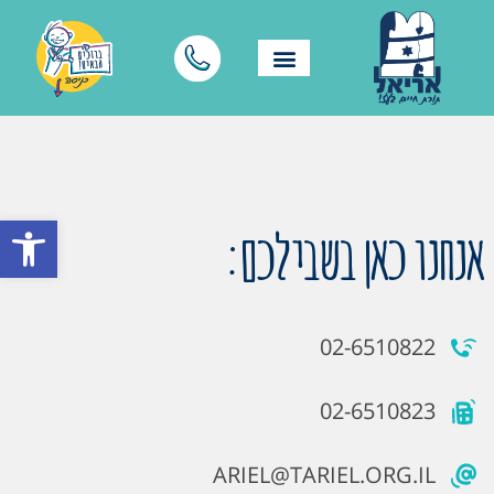
פתח סרגל
אנחנו כאן בשבילכם:
02-6510822
02-6510823
ARIEL@TARIEL.ORG.IL