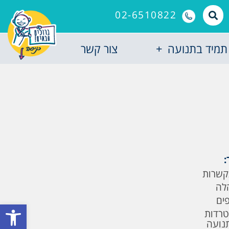
02-6510822
תמיד בתנועה
צור קשר
:
קשרות
לה
פים
פתח סרגל
טרדות
תנועה