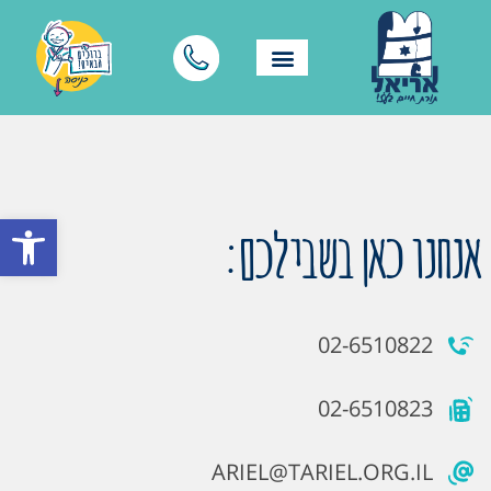
פתח סרגל
אנחנו כאן בשבילכם:
02-6510822
02-6510823
ARIEL@TARIEL.ORG.IL