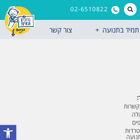
02-6510822
תמיד בתנועה
צור קשר
:
קשרות
לה
פים
פתח סרגל
טרדות
תנועה