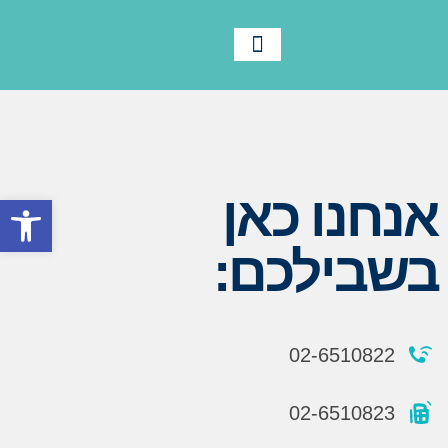
לוח שנה
צור קשר
תנועת אריאל
מידע ורישום
חומרי הדרכה
תמיד בתנועה
אנחנו כאן
פתח סרגל
בשבילכם:
02-6510822
02-6510823