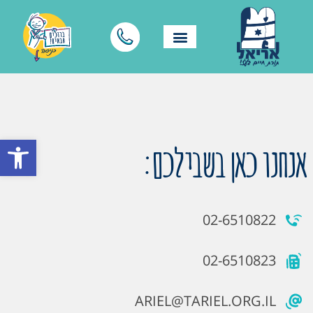
פתח סרגל
אנחנו כאן בשבילכם:
02-6510822
02-6510823
ARIEL@TARIEL.ORG.IL