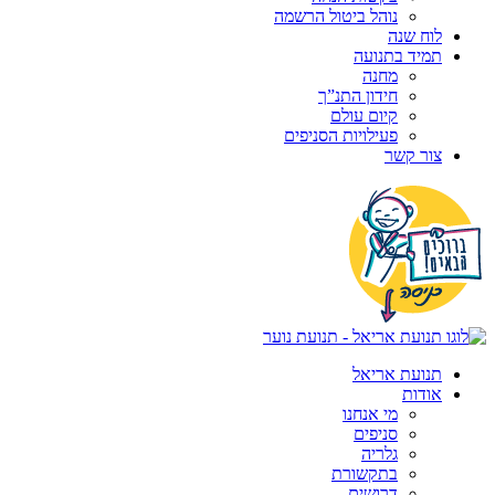
נוהל ביטול הרשמה
לוח שנה
תמיד בתנועה
מחנה
חידון התנ”ך
קיום עולם
פעילויות הסניפים
צור קשר
תנועת אריאל
אודות
מי אנחנו
סניפים
גלריה
בתקשורת
דרושים