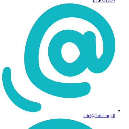
02-6510823
ariel@tariel.org.il