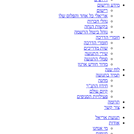
מידע ורישום
רישום
אריאלי כל אחד והפלוס שלו
נהלי חברות
בקשות הנחה
נוהל ביטול הרשמה
חומרי הדרכה
חומרי הדרכה
שות מדריכים
שירי התנועה
סמלי התנועה
מדור חודש ארגון
לוח שנה
תמיד בתנועה
מחנה
חידון התנ”ך
קיום עולם
פעילויות הסניפים
תרומה
צור קשר
תנועת אריאל
אודות
מי אנחנו
סניפים