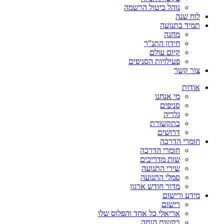
נוהל ביטול הרשמה
לוח שנה
תמיד בתנועה
מחנה
חידון התנ”ך
קיום עולם
פעילויות הסניפים
צור קשר
אודות
מי אנחנו
סניפים
גלריה
בתקשורת
דרושים
חומרי הדרכה
חומרי הדרכה
שות מדריכים
שירי התנועה
סמלי התנועה
מדור חודש ארגון
מידע ורישום
רישום
אריאלי כל אחד והפלוס שלו
בקשות הנחה