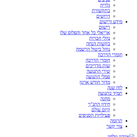
גלריה
בתקשורת
דרושים
מידע ורישום
רישום
אריאלי כל אחד והפלוס שלו
נהלי חברות
בקשות הנחה
נוהל ביטול הרשמה
חומרי הדרכה
חומרי הדרכה
שות מדריכים
שירי התנועה
סמלי התנועה
מדור חודש ארגון
לוח שנה
תמיד בתנועה
מחנה
חידון התנ”ך
קיום עולם
פעילויות הסניפים
תרומה
צור קשר