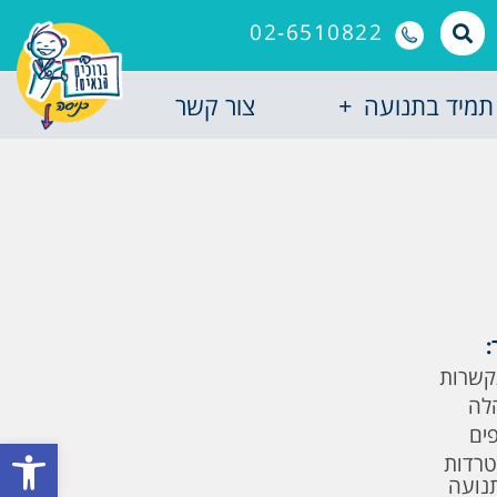
02-6510822
תמיד בתנועה
צור קשר
:
קשרות
לה
פים
פתח סרגל
טרדות
תנועה