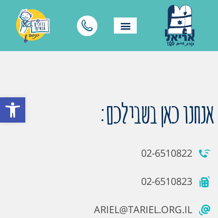
פתח סרגל
אנחנו כאן בשבילכם:
02-6510822
02-6510823
ARIEL@TARIEL.ORG.IL