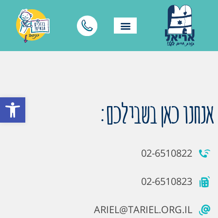
פתח סרגל
אנחנו כאן בשבילכם:
02-6510822
02-6510823
ARIEL@TARIEL.ORG.IL