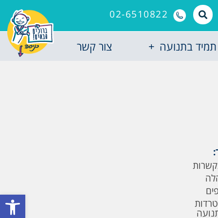
02-6510822
תמיד בתנועה
צור קשר
:
קשרות
לה
פים
פתח סרגל
טרדות
תנועה