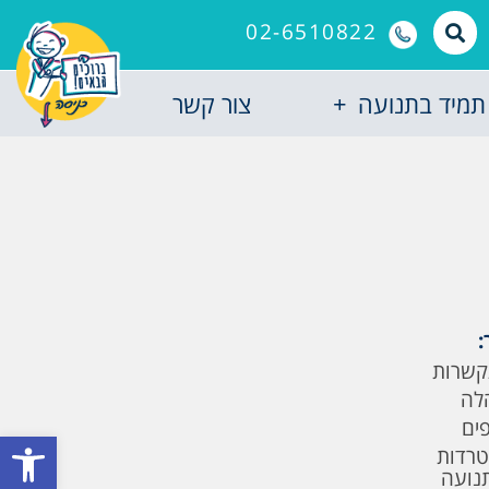
02-6510822
תמיד בתנועה
צור קשר
:
קשרות
לה
פים
פתח סרגל
טרדות
תנועה