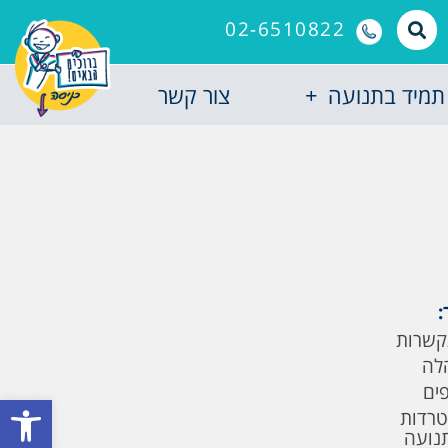
02-6510822
תמיד בתנועה
צור קשר
:
קשרות
לה
פים
פתח סרגל
טרדות
תנועה