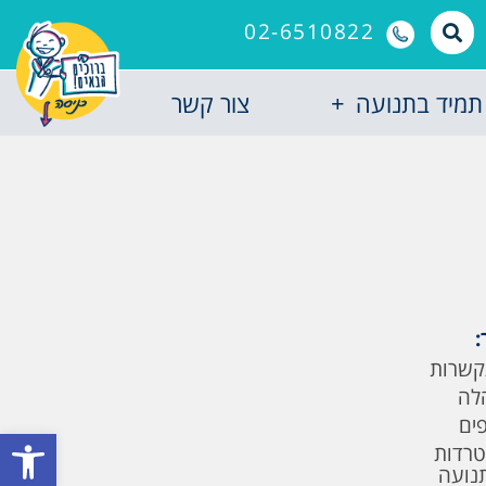
02-6510822
תמיד בתנועה
צור קשר
:
קשרות
לה
פים
פתח סרגל
טרדות
תנועה