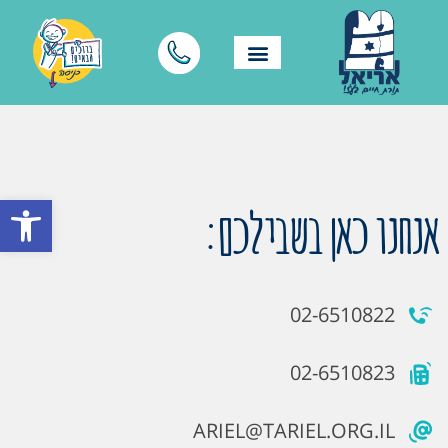
פתח סרגל
אנחנו כאן בשבילכם:
02-6510822
02-6510823
ARIEL@TARIEL.ORG.IL