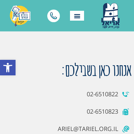
פתח סרגל
אנחנו כאן בשבילכם:
02-6510822
02-6510823
ARIEL@TARIEL.ORG.IL