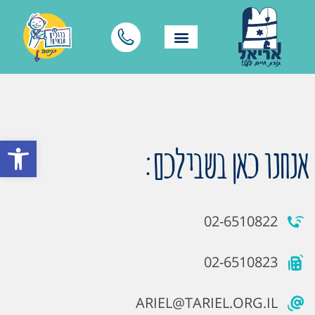
פתח סרגל
אנחנו כאן בשבילכם:
02-6510822
02-6510823
ARIEL@TARIEL.ORG.IL