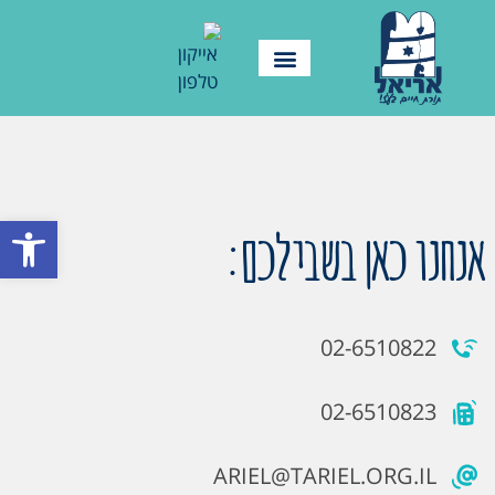
פתח סרגל
אנחנו כאן בשבילכם:
02-6510822
02-6510823
ARIEL@TARIEL.ORG.IL