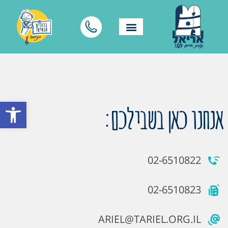
פתח סרגל
אנחנו כאן בשבילכם:
02-6510822
02-6510823
ARIEL@TARIEL.ORG.IL