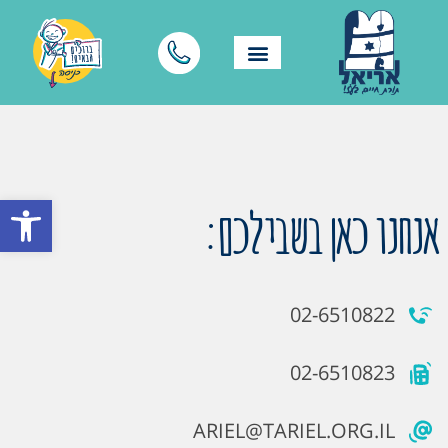
פתח סרגל
אנחנו כאן בשבילכם:
02-6510822
02-6510823
ARIEL@TARIEL.ORG.IL