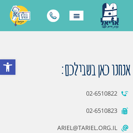
פתח סרגל
אנחנו כאן בשבילכם:
02-6510822
02-6510823
ARIEL@TARIEL.ORG.IL