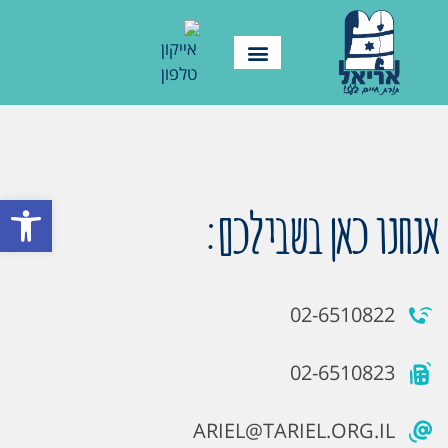
פתח סרגל
אנחנו כאן בשבילכם:
02-6510822
02-6510823
ARIEL@TARIEL.ORG.IL