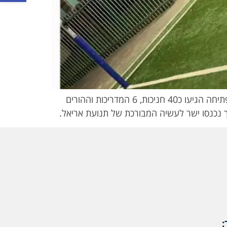
ביום שלישי האחרון נפתח, בשעה טובה, הסניף ה168 של התנועה, אריאל בנות בשכונת רמות בירושלים. לאירוע הפתיחה הגיעו כ40 חניכות, 6 המדריכות וההורים
ך נכנסו ישר לעשיה המבורכת של תנועת אריאל.
: