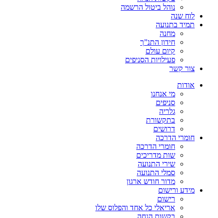
נוהל ביטול הרשמה
לוח שנה
תמיד בתנועה
מחנה
חידון התנ”ך
קיום עולם
פעילויות הסניפים
צור קשר
אודות
מי אנחנו
סניפים
גלריה
בתקשורת
דרושים
חומרי הדרכה
חומרי הדרכה
שות מדריכים
שירי התנועה
סמלי התנועה
מדור חודש ארגון
מידע ורישום
רישום
אריאלי כל אחד והפלוס שלו
בקשות הנחה