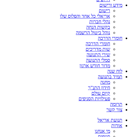
מידע ורישום
רישום
אריאלי כל אחד והפלוס שלו
נהלי חברות
בקשות הנחה
נוהל ביטול הרשמה
חומרי הדרכה
חומרי הדרכה
שות מדריכים
שירי התנועה
סמלי התנועה
מדור חודש ארגון
לוח שנה
תמיד בתנועה
מחנה
חידון התנ”ך
קיום עולם
פעילויות הסניפים
תרומה
צור קשר
תנועת אריאל
אודות
מי אנחנו
סניפים