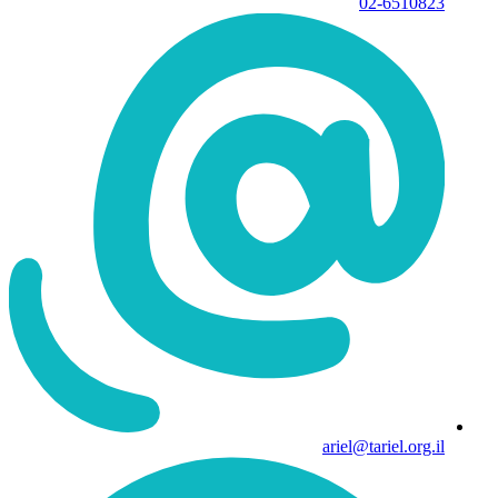
02-6510823
ariel@tariel.org.il