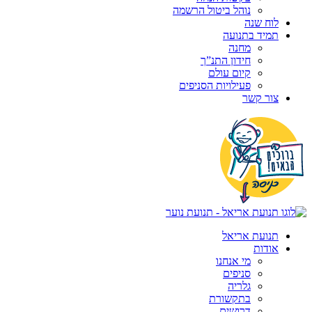
נוהל ביטול הרשמה
לוח שנה
תמיד בתנועה
מחנה
חידון התנ”ך
קיום עולם
פעילויות הסניפים
צור קשר
תנועת אריאל
אודות
מי אנחנו
סניפים
גלריה
בתקשורת
דרושים