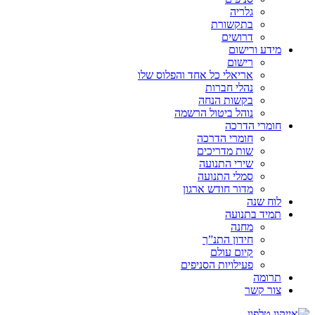
גלריה
בתקשורת
דרושים
מידע ורישום
רישום
אריאלי כל אחד והפלוס שלו
נהלי חברות
בקשות הנחה
נוהל ביטול הרשמה
חומרי הדרכה
חומרי הדרכה
שות מדריכים
שירי התנועה
סמלי התנועה
מדור חודש ארגון
לוח שנה
תמיד בתנועה
מחנה
חידון התנ”ך
קיום עולם
פעילויות הסניפים
תרומה
צור קשר