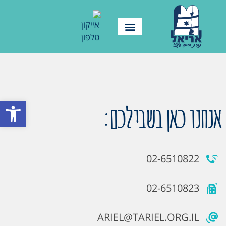
פתח סרגל
אנחנו כאן בשבילכם:
02-6510822
02-6510823
ARIEL@TARIEL.ORG.IL