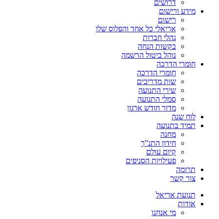
דרושים
מידע ורישום
רישום
אריאלי כל אחד והפלוס שלו
נהלי חברות
בקשות הנחה
נוהל ביטול הרשמה
חומרי הדרכה
חומרי הדרכה
שות מדריכים
שירי התנועה
סמלי התנועה
מדור חודש ארגון
לוח שנה
תמיד בתנועה
מחנה
חידון התנ”ך
קיום עולם
פעילויות הסניפים
תרומה
צור קשר
תנועת אריאל
אודות
מי אנחנו