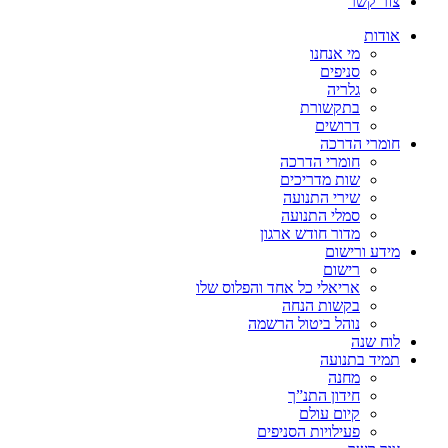
צור קשר
אודות
מי אנחנו
סניפים
גלריה
בתקשורת
דרושים
חומרי הדרכה
חומרי הדרכה
שות מדריכים
שירי התנועה
סמלי התנועה
מדור חודש ארגון
מידע ורישום
רישום
אריאלי כל אחד והפלוס שלו
בקשות הנחה
נוהל ביטול הרשמה
לוח שנה
תמיד בתנועה
מחנה
חידון התנ”ך
קיום עולם
פעילויות הסניפים