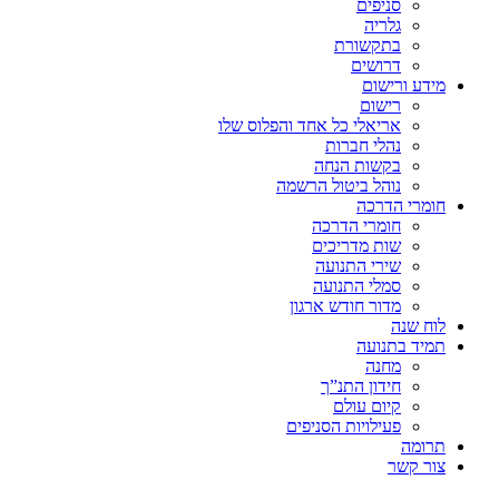
סניפים
גלריה
בתקשורת
דרושים
מידע ורישום
רישום
אריאלי כל אחד והפלוס שלו
נהלי חברות
בקשות הנחה
נוהל ביטול הרשמה
חומרי הדרכה
חומרי הדרכה
שות מדריכים
שירי התנועה
סמלי התנועה
מדור חודש ארגון
לוח שנה
תמיד בתנועה
מחנה
חידון התנ”ך
קיום עולם
פעילויות הסניפים
תרומה
צור קשר