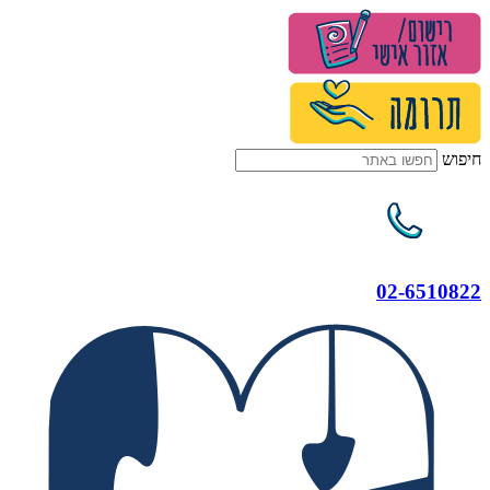
דלג
לתוכן
חיפוש
02-6510822