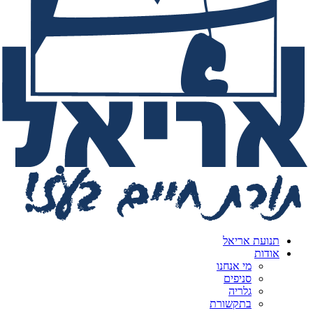
תנועת אריאל
אודות
מי אנחנו
סניפים
גלריה
בתקשורת