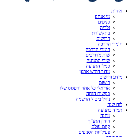
אודות
מי אנחנו
סניפים
גלריה
בתקשורת
דרושים
חומרי הדרכה
חומרי הדרכה
שות מדריכים
שירי התנועה
סמלי התנועה
מדור חודש ארגון
מידע ורישום
רישום
אריאלי כל אחד והפלוס שלו
בקשות הנחה
נוהל ביטול הרשמה
לוח שנה
תמיד בתנועה
מחנה
חידון התנ”ך
קיום עולם
פעילויות הסניפים