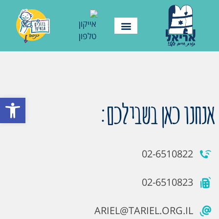
פתח סרגל
אנחנו כאן בשבילכם:
02-6510822
02-6510823
ARIEL@TARIEL.ORG.IL