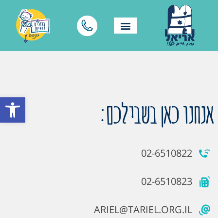
פתח סרגל
אנחנו כאן בשבילכם:
02-6510822
02-6510823
ARIEL@TARIEL.ORG.IL