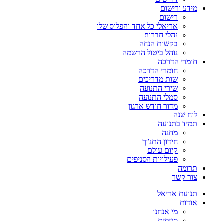
מידע ורישום
רישום
אריאלי כל אחד והפלוס שלו
נהלי חברות
בקשות הנחה
נוהל ביטול הרשמה
חומרי הדרכה
חומרי הדרכה
שות מדריכים
שירי התנועה
סמלי התנועה
מדור חודש ארגון
לוח שנה
תמיד בתנועה
מחנה
חידון התנ”ך
קיום עולם
פעילויות הסניפים
תרומה
צור קשר
תנועת אריאל
אודות
מי אנחנו
סניפים