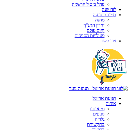
נוהל ביטול הרשמה
לוח שנה
תמיד בתנועה
מחנה
חידון התנ”ך
קיום עולם
פעילויות הסניפים
צור קשר
תנועת אריאל
אודות
מי אנחנו
סניפים
גלריה
בתקשורת
דרושים