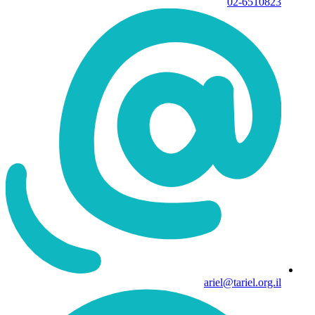
02-6510823
ariel@tariel.org.il