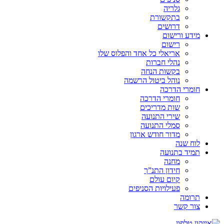
גלריה
בתקשורת
דרושים
מידע ורישום
רישום
אריאלי כל אחד והפלוס שלו
נהלי חברות
בקשות הנחה
נוהל ביטול הרשמה
חומרי הדרכה
חומרי הדרכה
שות מדריכים
שירי התנועה
סמלי התנועה
מדור חודש ארגון
לוח שנה
תמיד בתנועה
מחנה
חידון התנ”ך
קיום עולם
פעילויות הסניפים
תרומה
צור קשר