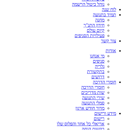
נוהל ביטול הרשמה
לוח שנה
תמיד בתנועה
מחנה
חידון התנ”ך
קיום עולם
פעילויות הסניפים
צור קשר
אודות
מי אנחנו
סניפים
גלריה
בתקשורת
דרושים
חומרי הדרכה
חומרי הדרכה
שות מדריכים
שירי התנועה
סמלי התנועה
מדור חודש ארגון
מידע ורישום
רישום
אריאלי כל אחד והפלוס שלו
בקשות הנחה