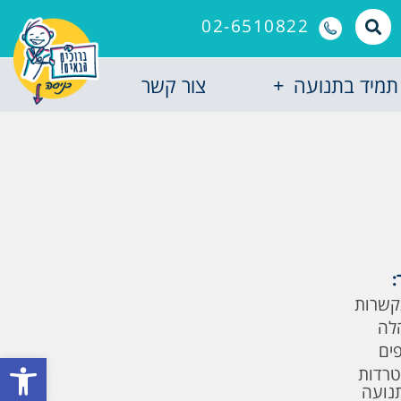
02-6510822
תמיד בתנועה
צור קשר
:
קשרות
לה
פים
פתח סרגל
טרדות
תנועה