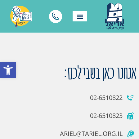
פתח סרגל
אנחנו כאן בשבילכם:
02-6510822
02-6510823
ARIEL@TARIEL.ORG.IL