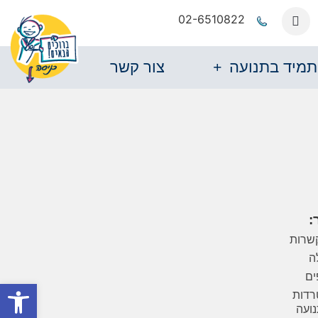
02-6510822
תמיד בתנועה
צור קשר
:
שרות
ה
ים
פתח סרגל
רדות
נועה